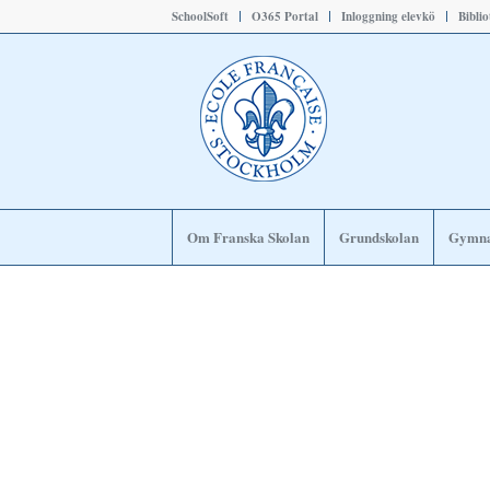
SchoolSoft
O365 Portal
Inloggning elevkö
Bibli
Om Franska Skolan
Grundskolan
Gymna