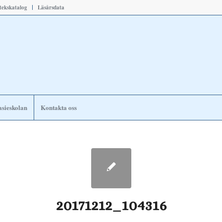
otekskatalog
Läsårsdata
sieskolan
Kontakta oss
20171212_104316