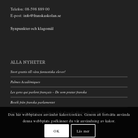
Telefon: 08-598 889 00
E-post:
info@franskaskolan.se
Synpunkter och klagomål
ALLA NYHETER
Stort grattis till våra fantastiska elever!
Palmes Académiques
Les gens qui parlent français – De som pratar franska
Besök från franska parlamentet
Interview sportif avec les élèves de la Franska Skolan de Stockholm
Den här webbplatsen använder kakor/cookies. Genom att fortsätta använda
denna webbplats godkänner du vår användning av kakor.
OK
Läs mer