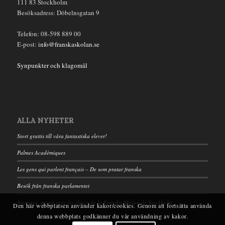
111 83 Stockholm
Besöksadress: Döbelnsgatan 9
Telefon: 08-598 889 00
E-post:
info@franskaskolan.se
Synpunkter och klagomål
ALLA NYHETER
Stort grattis till våra fantastiska elever!
Palmes Académiques
Les gens qui parlent français – De som pratar franska
Besök från franska parlamentet
Interview sportif avec les élèves de la Franska Skolan de Stockholm
Den här webbplatsen använder kakor/cookies. Genom att fortsätta använda
denna webbplats godkänner du vår användning av kakor.