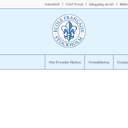
SchoolSoft
O365 Portal
Inloggning elevkö
Bibli
Om Franska Skolan
Grundskolan
Gymna