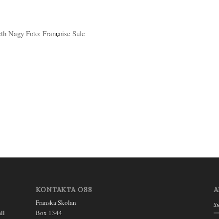
eth Nagy Foto: Fran
oise Sule
ç
KONTAKTA OSS
A
Franska Skolan
St
ll
Box 1344