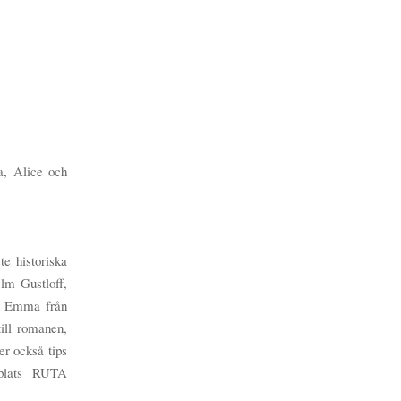
a, Alice och
e historiska
lm Gustloff,
ch Emma från
ill romanen,
r också tips
bplats RUTA