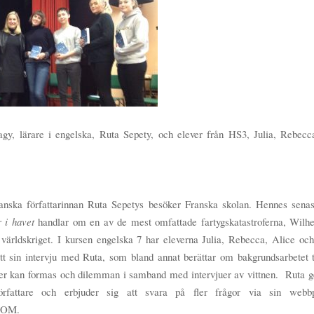
agy, lärare i engelska, Ruta Sepety, och elever från HS3, Julia, Rebecc
nska författarinnan Ruta Sepetys besöker Franska skolan. Hennes senast
r i havet
handlar om en av de mest omfattade fartygskatastroferna, Wilhe
 världskriget. I kursen engelska 7 har eleverna Julia, Rebecca, Alice o
tt sin intervju med Ruta, som bland annat berättar om bakgrundsarbetet t
rer kan formas och dilemman i samband med intervjuer av vittnen. Ruta ge
författare och erbjuder sig att svara på fler frågor via sin web
COM.