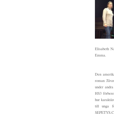
Elisabeth N
Emma.
Den amerika
roman
Tåra
under andra
HS3 förbere
hur karaktä
till unga 
SEPETYS.