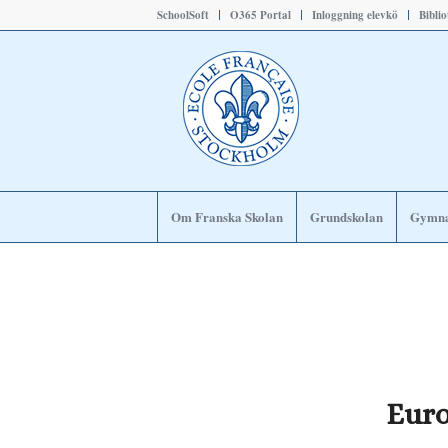
SchoolSoft
O365 Portal
Inloggning elevkö
Bibli
Om Franska Skolan
Grundskolan
Gymna
Euro