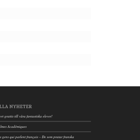
LLA NYHETER
ort grattis till våra fantastiska elever!
lmes Académiques
s gens qui parlent français – De som pratar franska