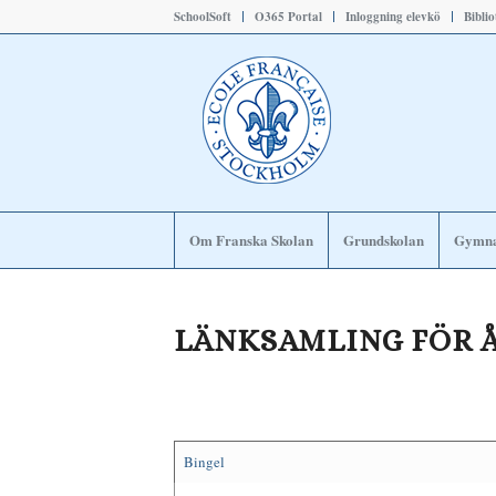
SchoolSoft
O365 Portal
Inloggning elevkö
Bibli
Om Franska Skolan
Grundskolan
Gymna
LÄNKSAMLING FÖR Å
Bingel