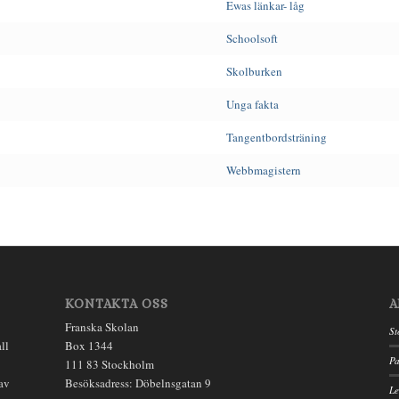
Ewas länkar- låg
Schoolsoft
Skolburken
Unga fakta
Tangentbordsträning
Webbmagistern
KONTAKTA OSS
A
Franska Skolan
St
ll
Box 1344
Pa
111 83 Stockholm
 av
Besöksadress: Döbelnsgatan 9
Le