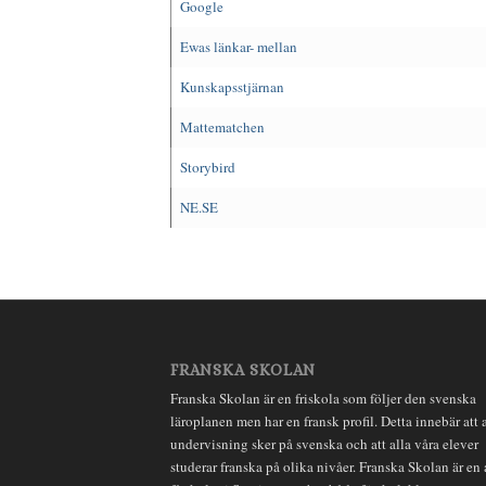
Google
Ewas länkar- mellan
Kunskapsstjärnan
Mattematchen
Storybird
NE.SE
FRANSKA SKOLAN
Franska Skolan är en friskola som följer den svenska
läroplanen men har en fransk profil. Detta innebär att a
undervisning sker på svenska och att alla våra elever
studerar franska på olika nivåer. Franska Skolan är en